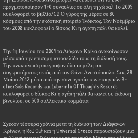
πραγματοποίησαν 170 συναυλίες σε όλη τη χώρα). Το 2005
κυκλοφορεί το βιβλίο/CD Ο γύρος της μέρας σε 80
κόσμους από την εκδοτική εταιρεία Ίνδικτος. Τον Νοέμβριο
του 2008 κυκλοφορεί ο δίσκος Κι η αγάπη πάλι θα καλεί.
Την 1η Ιουνίου του 2009 τα Διάφανα Κρίνα ανακοίνωσαν
μέσα από την επίσημη ιστοσελίδα τους τη διάλυσή τους.
Την ανακοίνωση υπέγραψαν όλα τα μέλη του
συγκροτήματος εκτός από τον Θάνο Ανεστόπουλο. Στις 28
Μαΐου 2012 μέσα από την συνεργασία των εταιρειών B-
otherSide Records και Labyrinth Of Thoughts Records
κυκλοφορεί ο δίσκος Κι η αγάπη πάλι θα καλεί σε έκδοση
βινυλίου, σε 500 συλλεκτικά κομμάτια.
Σχεδόν τέσσερα χρόνια μετά τη διάλυση των Διάφανων
Κρίνων, η Roll Out και η Universal Greece παρουσιάζουν μια
συλλογή τραγουδιών τους υπό τον τίτλο Μέσα στη ρόδινη