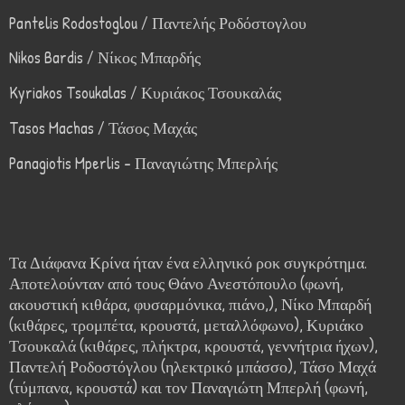
Pantelis Rodostoglou / Παντελής Ροδόστογλου
Nikos Bardis / Νίκος Μπαρδής
Kyriakos Tsoukalas / Κυριάκος Τσουκαλάς
Tasos Machas / Τάσος Μαχάς
Panagiotis Mperlis - Παναγιώτης Μπερλής
Τα Διάφανα Κρίνα ήταν ένα ελληνικό ροκ συγκρότημα.
Αποτελούνταν από τους Θάνο Ανεστόπουλο (φωνή,
ακουστική κιθάρα, φυσαρμόνικα, πιάνο,), Νίκο Μπαρδή
(κιθάρες, τρομπέτα, κρουστά, μεταλλόφωνο), Κυριάκο
Τσουκαλά (κιθάρες, πλήκτρα, κρουστά, γεννήτρια ήχων),
Παντελή Ροδοστόγλου (ηλεκτρικό μπάσσο), Τάσο Μαχά
(τύμπανα, κρουστά) και τον Παναγιώτη Μπερλή (φωνή,