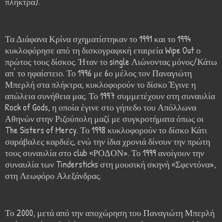
πλήκτρα).
Τα Διάφανα Κρίνα σχηματίστηκαν το 1991 και το 1994
κυκλοφόρησε από τη δισκογραφική εταιρεία Wipe Out ο
πρώτος τους δίσκος. Ήταν το single Λιώνοντας μόνος/Κάτω
απ' το ηφαίστειο. Το 1996 με 6ο μέλος τον Παναγιώτη
Μπερλή στα πλήκτρα, κυκλοφορούν το δίσκο Έγινε η
απώλεια συνήθεια μας. Το 1997 συμμετέχουν στη συναυλία
Rock of Gods, η οποία έγινε στο γήπεδο του Απόλλωνα
Αθηνών στην Ριζούπολη μαζί με συγκροτήματα όπως οι
The Sisters of Mercy. Το 1998 κυκλοφορούν το δίσκο Κάτι
σαράβαλες καρδιές, ενώ την ίδια χρονιά δίνουν την πρώτη
τους συναυλία στο club «ΡΟΔΟΝ». Το 1999 ανοίγουν την
συναυλία των Tindersticks στη μουσική σκηνή «Σφεντόνα»,
στη Λεωφόρο Αλεξάνδρας.
Το 2000, μετά από την αποχώρηση του Παναγιώτη Μπερλή