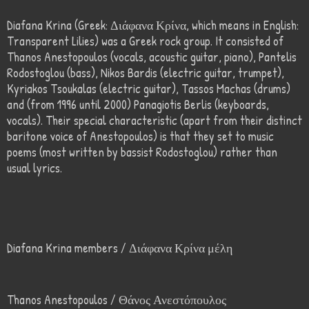
Diafana Krina (Greek: Διάφανα Κρίνα, which means in English:
Transparent Lilies) was a Greek rock group. It consisted of
Thanos Anestopoulos (vocals, acoustic guitar, piano), Pantelis
Rodostoglou (bass), Nikos Bardis (electric guitar, trumpet),
Kyriakos Tsoukalas (electric guitar), Tassos Machas (drums)
and (from 1996 until 2000) Panagiotis Berlis (keyboards,
vocals). Their special characteristic (apart from their distinct
baritone voice of Anestopoulos) is that they set to music
poems (most written by bassist Rodostoglou) rather than
usual lyrics.
Diafana Krina members / Διάφανα Κρίνα μέλη
Thanos Anestopoulos / Θάνος Ανεστόπουλος