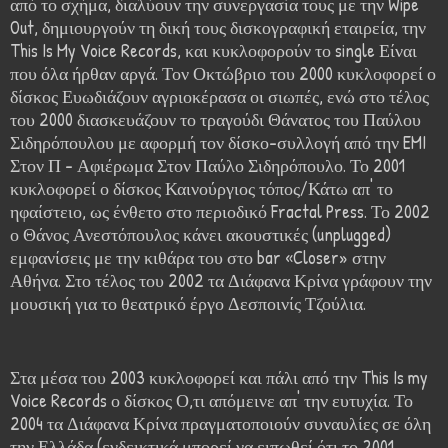
από το σχήμα, διαλύουν την συνεργασία τους με την Wipe
Out, δημιουργούν τη δική τους δισκογραφική εταιρεία, την
This Is My Voice Records, και κυκλοφορούν το single Είναι
που όλα ήρθαν αργά. Τον Οκτώβριο του 2000 κυκλοφορεί ο
δίσκος Ευωδιάζουν αγριοκέρασα οι σιωπές, ενώ στο τέλος
του 2000 διασκευάζουν το τραγούδι Θάνατος του Παύλου
Σιδηρόπουλου με αφορμή τον δίσκο-συλλογή από την EMI
Στον Π - Αφιέρωμα Στον Παύλο Σιδηρόπουλο. Το 2001
κυκλοφορεί ο δίσκος Καινούργιος τόπος/Κάτω απ' το
ηφαίστειο, ως ένθετο στο περιοδικό Fractal Press. Το 2002
ο Θάνος Ανεστόπουλος κάνει ακουστικές (unplugged)
εμφανίσεις με την κιθάρα του στο bar «Closer» στην
Αθήνα. Στο τέλος του 2002 τα Διάφανα Κρίνα γράφουν την
μουσική για το θεατρικό έργο Δεσποινίς Τζούλια.
Στα μέσα του 2003 κυκλοφορεί και πάλι από την This Is my
Voice Records ο δίσκος Ο,τι απόμεινε απ' την ευτυχία. Το
2004 τα Διάφανα Κρίνα πραγματοποιούν συναυλίες σε όλη
την Ελλάδα (ενδεικτικά μπορεί να ειπωθεί ότι το 2001