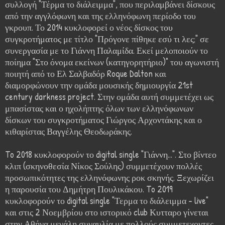
συλλογή "Τέρμα το διάλειμμα", που περιλαμβάνει δίσκους
από την αγγλόφωνη και της ελληνόφωνη περίοδο του
γκρουπ. Το 2014 κυκλοφορεί ο νέος δίσκος του
συγκροτήματος με τίτλο "Πρόγονε πίθηκε εσύ τι λες;" σε
συνεργασία με το Γιάννη Παλαμίδα. Εκεί μελοποιούν το
ποίημα "Στο όνομα εκείνων (κατηγορητήριο)" του αγωνιστή
ποιητή από το Ελ Σαλβαδόρ Roque Dalton και
διαμορφώνουν την ομάδα μουσικής δημιουργία 21st
century darkness project. Στην ομάδα αυτή συμμετέχει ως
μπασίστας και ο ηχολήπτης όλων των ελληνόφωνων
δίσκων του συγκροτήματος Γιώργος Αρχοντάκης και ο
κιθαρίστας Βαγγέλης Θεοδωράκης.
To 2018 κυκλοφορούν το digital single "Γιάννη...". Στο βίντεο
κλιπ (σκηνοθεσία Νίκος Σούλης) συμμετέχουν πολλές
προσωπικότητες της ελληνόφωνης ροκ σκηνής. Ξεχωρίζει
η παρουσία του Δημήτρη Πουλικάκου. To 2019
κυκλοφορούν το digital single "Τερμα το διάλειμμα - live"
και στις 2 Νοεμβρίου στο ιστορικό club Κυτταρο γίνεται
στην Αθήνα μεγάλη συναυλία με πολλούς συμμετεχοντες