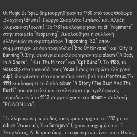
Oι Magic De Spell δημιουργήθηκαν το 1980 από τους Θοδωρή
Βλαχάκη (drums), Γιώργο Σκαρλάτο (μπάσο) και Αλέξη
Κυριακάκη (φωνή). Το 1981 κυκλοφόρησαν το EP "Nighmare"
στην εταιρεία “Happening”. Ακολούθησε η συλλογή
ελληνικών συγκροτημάτων “Happening ΄82” όπου
συμμετείχαν με δύο τραγούδια (“End Of Nirvana” και “City Is
Burning”). Στην συνέχεια κυκλοφόρησαν τρία album (“A Body
In A Snare” , “Kiss The Mirror” και “Cpt Blind”). Το 1985, το
videoclip στο τραγούδι τους Valse (ίσως το πρώτο ελληνικό
clip), διακρίνεται στο ευρωπαϊκό φεστιβάλ του Montreux.Το
1991 κυκλοφορεί το διπλό album “A Story (The Best And The
Rest)” που αποτελεί και το κλείσιμο της αγγλόφωνης
περιόδου ενώ το 1992 συμμετέχουν στο album – συλλογή
“ΡΟΔΟΝ Live”.
Η ελληνόφωνη περίοδος του γκρουπ άρχισε το 1993 με το
album “Διακοπές Στο Sarajevo” (έχουν αποχωρήσει οι Γ.
Σκαρλάτος, Α. Κυριακάκης, στα φωνητικά είναι πια ο Ηλίας