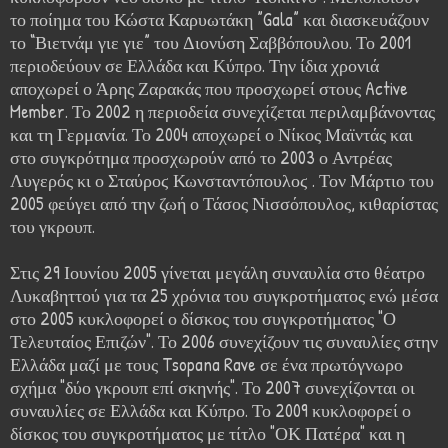
το ποίημα του Κώστα Καρυωτάκη ”Gala” και διασκευάζουν
το “Βιετνάμ γιε γιε” του Διονύση Σαββόπουλου. Το 2001
περιοδεύουν σε Ελλάδα και Κύπρο. Την ίδια χρονιά
αποχωρεί ο Άρης Ζαρακάς που προσχωρεί στους Active
Member. Το 2002 η περιοδεία συνεχίζεται περιλαμβάνοντας
και τη Γερμανία. Το 2004 αποχωρεί ο Νίκος Μαϊντάς και
στο συγκρότημα προσχωρούν από το 2003 ο Αντρέας
Λυγερός κι ο Σταύροϛ Κωνσταντόπουλοϛ . Τον Μάρτιο του
2005 φεύγει από την ζωή ο Τάσος Νισσόπουλος, κιθαρίστας
του γκρουπ.
Στις 29 Ιουνίου 2005 γίνεται μεγάλη συναυλία στο θέατρο
Λυκαβηττού για τα 25 χρόνια του συγκροτήματος ενώ μέσα
στο 2005 κυκλοφορεί ο δίσκος του συγκροτήματος "Ο
Τελευταίος Επιζών". Το 2006 συνεχίζουν τις συναυλίες στην
Ελλάδα μαζί με τους Tsopana Rave σε ένα πρωτόγνωρο
σχήμα "δύο γκρουπ επί σκηνής". Το 2007 συνεχίζονται οι
συναυλίες σε Ελλάδα και Κύπρο. Το 2009 κυκλοφορεί ο
δίσκος του συγκροτήματος με τίτλο "ΟΚ Πατέρα" και η