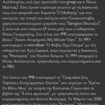
Ασλάνογλου, ενώ έχει προστεθεί στο group και ο Νίκος
Μαϊντάς). Τότε έγιναν ευρύτερα γνωστοί με τη διασκευή
τους στο τραγούδι του Ζαμπέτα “Ο Μαθητής” και στη
συνέχεια, την εποχή του πολέμου στην Γιουγκοσλαβία,
χάρη στο αντιπολεμικό τραγούδι τους “Sarajevo (Φώναξε)”.
Σ’αυτό και στο επόμενο LP είναι μαζί τους ο κιθαρίστας
Νίκος Γεωργούλης. Στο τέλος του 1995 κυκλοφόρησαν το
δίσκο “ Νιψον Ανομήματα Μη Μόναν Όψιν”. Το 1997
κυκλοφορεί το mini album “Ο Φόβος Έχει Όνομα” με νέο
κιθαρίστα τον Άρη Ζαρακά, όπου περιέχεται η διασκευή
της “Mπαταρίας” του Νικόλα Άσιμου. Το 1997 αποχωρεί ο
Ηλίας Ασλάνογλου, τραγουδιστής του συγκροτήματος από
το 1983.
Τον Ιούνιο του 1998 κυκλοφορεί το “Τραμπάλα Στις
Ταράτσες Ετοιμόρροπων Σπιτιών” που περιέχει το “Εμένα
Οι Φίλοι Μου” σε ποίηση της Κατερίνας Γώγου από το
βιβλίο της ”3 κλικ αριστερά”, με τραγουδιστή πλέον του
συγκροτήματος τον Κώστα Βούλγαρη. Το Μάρτιο του 2000
κυκλοφορούν νέο δίσκο με τίτλο “Κόκκινο”. Μελοποιούν