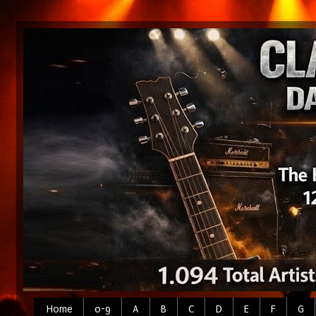
Home
0-9
A
B
C
D
E
F
G