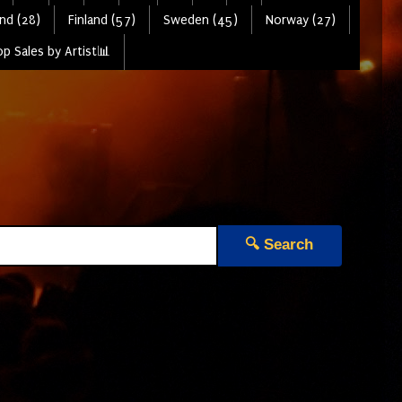
nd (28)
Finland (57)
Sweden (45)
Norway (27)
p Sales by Artist📊
🔍 Search