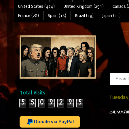
United States (474)
United Kingdom (251)
Canada (
France (28)
Spain (18)
Brazil (19)
Japan (11)
Total Visits
Tuesday,
5
5
0
9
2
9
5
Silmari
Donate via PayPal