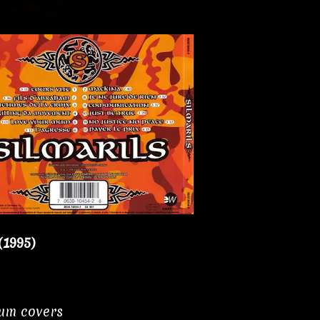
(1995)
bum covers