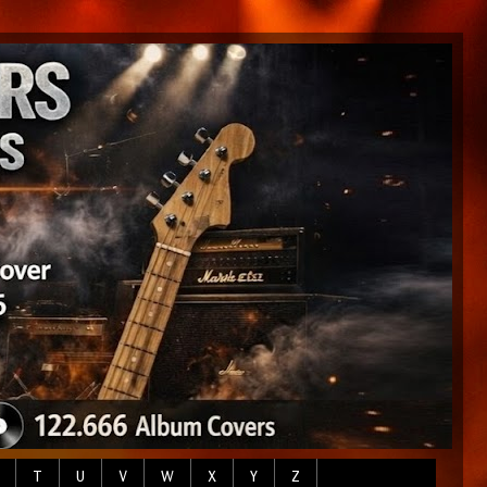
T
U
V
W
X
Y
Z