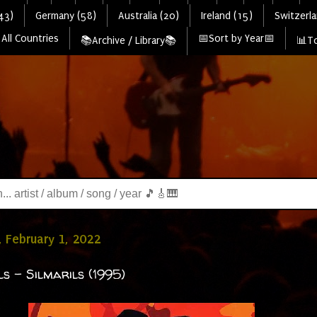
43)
Germany (58)
Australia (20)
Ireland (15)
Switzerla
All Countries
📅Sort by Year📅
📚Archive / Library📚
📊To
 February 1, 2022
ls - Silmarils (1995)