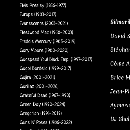
Elvis Presley (1956-1977)
Europe (1983-2017)
Silmari
Evanescence (2003-2021)
Fleetwood Mac (1968-2003)
David S
Freddie Mercury (1985-2019)
Stéphan
Gary Moore (1980-2020)
Godspeed You! Black Emp. (1997-2017)
Côme A
Gogol Bordello (1999-2017)
Brice M
Gojira (2001-2021)
Gorillaz (2001-2026)
Jean-Pi
Grateful Dead (1967-1990)
Aymeric
Green Day (1990-2024)
Gregorian (1991-2019)
DJ Shal
Guns N' Roses (1986-2022)