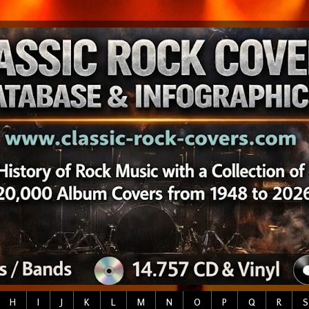
H
I
J
K
L
M
N
O
P
Q
R
S