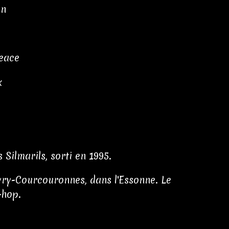
on
e
Peace
x
Silmarils, sorti en 1995.
Évry-Courcouronnes, dans l'Essonne. Le
-hop.