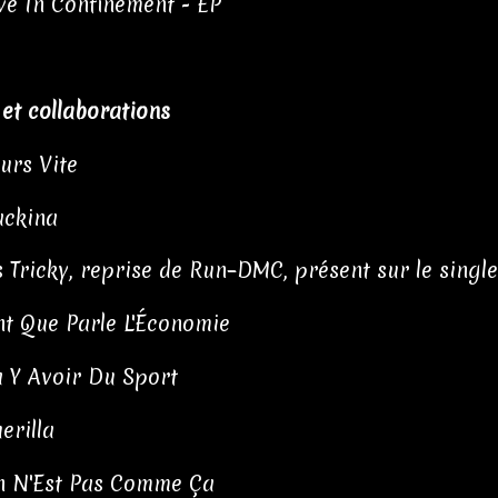
ve In Confinement - EP
 et collaborations
urs Vite
ackina
's Tricky, reprise de Run–DMC, présent sur le singl
nt Que Parle L'Économie
 Y Avoir Du Sport
erilla
n N'Est Pas Comme Ça