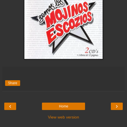
Share
‹
›
Home
View web version