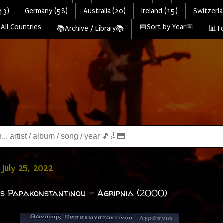
43)
Germany (58)
Australia (20)
Ireland (15)
Switzerla
All Countries
📅Sort by Year📅
📚Archive / Library📚
📊To
July 25, 2022
s Papakonstantinou - Agripnia (2000)