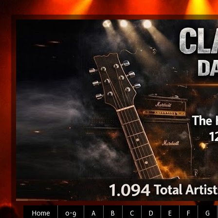
Home
0-9
A
B
C
D
E
F
G