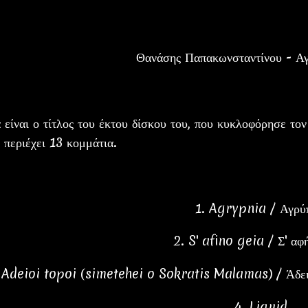
Θανάσης Παπακωνσταντίνου - Α
 είναι ο τίτλος του έκτου δίσκου του, που κυκλοφόρησε το
 περιέχει 13 κομμάτια.
1. Agrypnia / Αγρύ
2. S' afino geia / Σ' αφ
 Adeioi topoi (simetehei o Sokratis Malamas) / Άδειο
4. Liquid