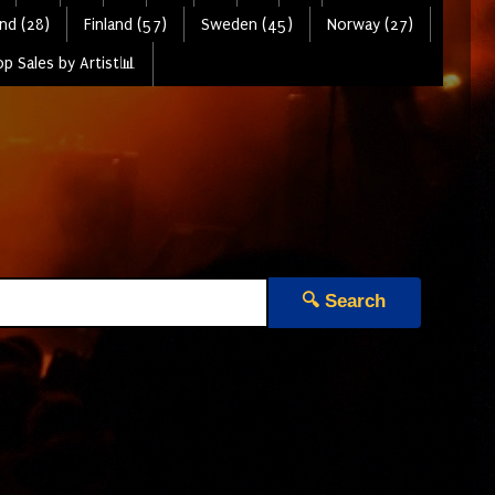
nd (28)
Finland (57)
Sweden (45)
Norway (27)
p Sales by Artist📊
🔍 Search