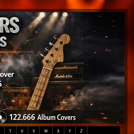
T
U
V
W
X
Y
Z