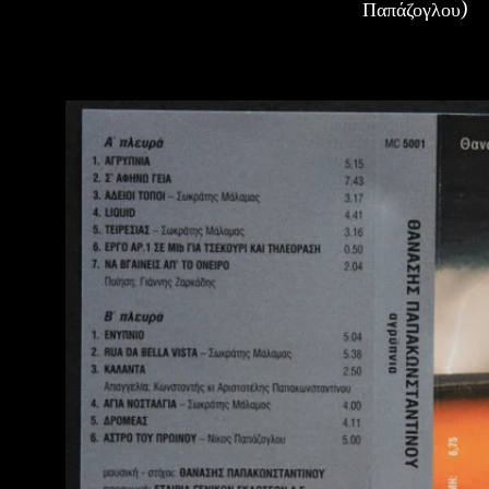
Παπάζογλου)