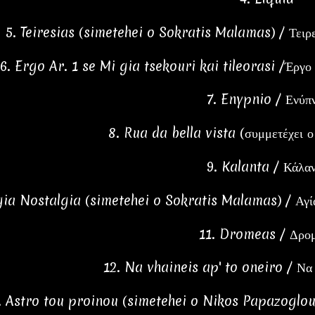
5. Teiresias (simetehei o Sokratis Malamas) / Τειρε
6. Ergo Ar. 1 se Mi gia tsekouri kai tileorasi /Έργο 
7. Enypnio / Ενύπν
8. Rua da bella vista (συμμετέχει 
9. Kalanta / Κάλα
gia Nostalgia (simetehei o Sokratis Malamas) / Αγία
11. Dromeas / Δρο
12. Na vhaineis ap' to oneiro / Να β
. Astro tou proinou (simetehei o Nikos Papazoglou) 