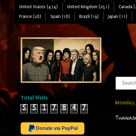
United States (474)
United Kingdom (251)
Canada (
France (28)
Spain (18)
Brazil (19)
Japan (11)
Total Visits
Monday, 
5
5
1
7
8
4
7
Thanasi
Donate via PayPal