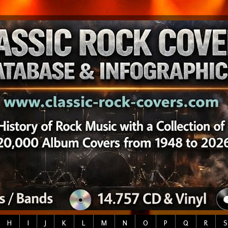
H
I
J
K
L
M
N
O
P
Q
R
S